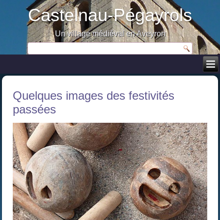
Castelnau-Pégayrols
Un village médiéval en Aveyron
Quelques images des festivités
passées